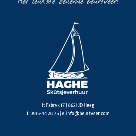
Het leukste zeilende beurtveer!
It Fabryk 17 | 8621 JD Heeg
t:
0515-44 28 75
| e:
info@beurtveer.com